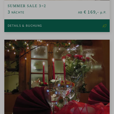
SUMMER SALE 3=2
3
€
169,-
NÄCHTE
AB
p.P.
DETAILS & BUCHUNG