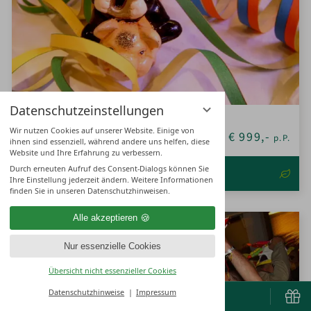
Datenschutzeinstellungen
SILVESTER IM ERZGEBIRGE
Wir nutzen Cookies auf unserer Website. Einige von
6
€
999,-
NÄCHTE
AB
p.P.
ihnen sind essenziell, während andere uns helfen, diese
Website und Ihre Erfahrung zu verbessern.
Durch erneuten Aufruf des Consent-Dialogs können Sie
DETAILS & BUCHUNG
Ihre Einstellung jederzeit ändern. Weitere Informationen
finden Sie in unseren Datenschutzhinweisen.
Alle akzeptieren
Nur essenzielle Cookies
Übersicht nicht essenzieller Cookies
Datenschutzhinweise
Impressum
BUCHEN & ANFRAGEN