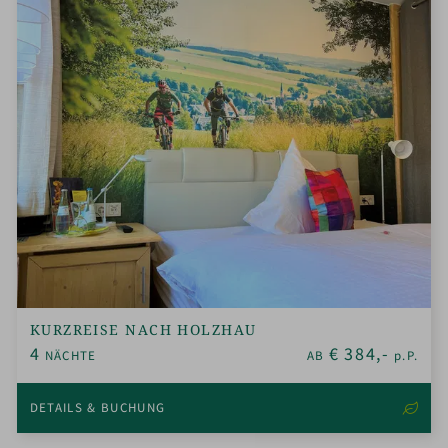
KURZREISE NACH HOLZHAU
4
€
384,-
NÄCHTE
AB
p.P.
DETAILS & BUCHUNG