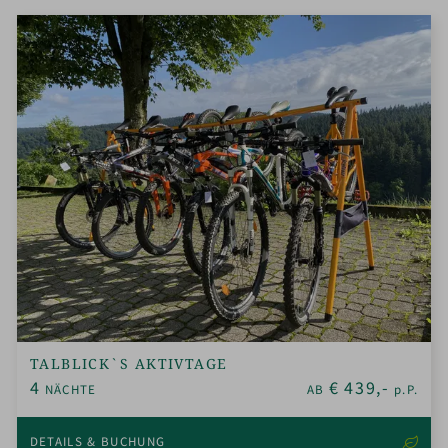
TALBLICK`S AKTIVTAGE
4
€
439,-
NÄCHTE
AB
p.P.
DETAILS & BUCHUNG