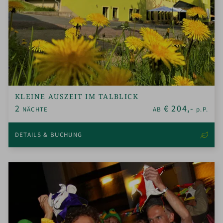
KLEINE AUSZEIT IM TALBLICK
2
€
204,-
NÄCHTE
AB
p.P.
DETAILS & BUCHUNG