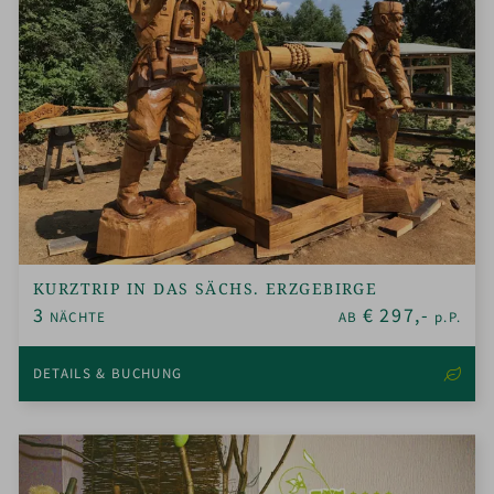
KURZTRIP IN DAS SÄCHS. ERZGEBIRGE
3
€
297,-
NÄCHTE
AB
p.P.
DETAILS & BUCHUNG