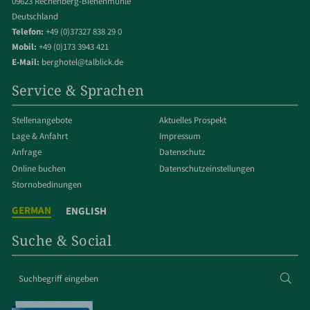
09623 Rechenberg-Bienenmühle
Deutschland
Telefon:
+49 (0)37327 838 29 0
Mobil:
+49 (0)173 3943 421
E-Mail:
berghotel@talblick.de
Service & Sprachen
Stellenangebote
Aktuelles Prospekt
Lage & Anfahrt
Impressum
Anfrage
Datenschutz
Online buchen
Datenschut­z­einstellungen
Stornobedinungen
GERMAN
ENGLISH
Suche & Social
Suchbegriff
Suc
eingeben