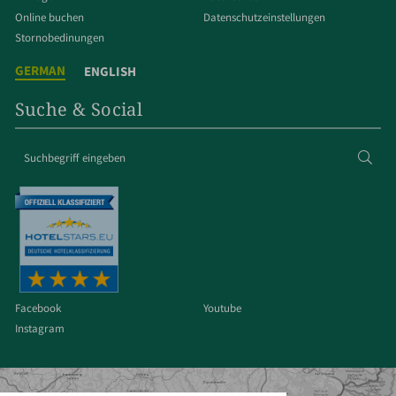
Online buchen
Datenschut­z­einstellungen
Stornobedinungen
GERMAN
ENGLISH
Suche & Social
Suchbegriff
Suc
eingeben
Facebook
Youtube
Instagram