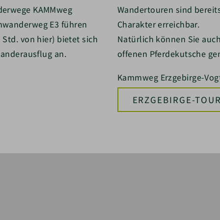
anderwege KAMMweg
Wandertouren sind bereit
rnwanderweg E3 führen
Charakter erreichbar.
td. von hier) bietet sich
Natürlich können Sie auc
Wanderausflug an.
offenen Pferdekutsche ge
Kammweg Erzgebirge-Vogt
ERZGEBIRGE-TOU