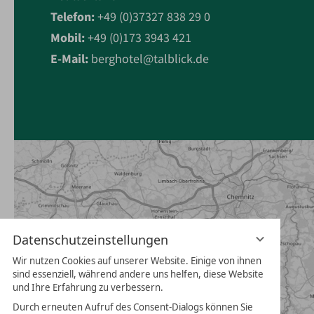
Telefon:
+49 (0)37327 838 29 0
Mobil:
+49 (0)173 3943 421
E-Mail:
berghotel@talblick.de
Datenschutzeinstellungen
Wir nutzen Cookies auf unserer Website. Einige von ihnen
sind essenziell, während andere uns helfen, diese Website
und Ihre Erfahrung zu verbessern.
Durch erneuten Aufruf des Consent-Dialogs können Sie