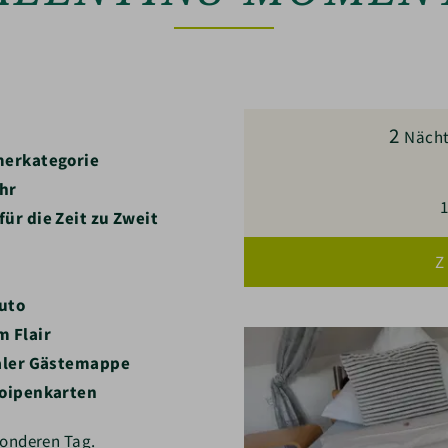
2
Näch
merkategorie
Uhr
1
ür die Zeit zu Zweit
Z
auto
 Flair
taler Gästemappe
Loipenkarten
sonderen Tag.