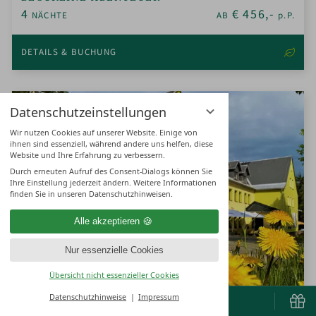
4
€
456,-
NÄCHTE
AB
p.P.
DETAILS & BUCHUNG
Datenschutzeinstellungen
Wir nutzen Cookies auf unserer Website. Einige von
ihnen sind essenziell, während andere uns helfen, diese
Website und Ihre Erfahrung zu verbessern.
Durch erneuten Aufruf des Consent-Dialogs können Sie
Ihre Einstellung jederzeit ändern. Weitere Informationen
finden Sie in unseren Datenschutzhinweisen.
Alle akzeptieren
Nur essenzielle Cookies
Übersicht nicht essenzieller Cookies
Datenschutzhinweise
Impressum
BUCHEN & ANFRAGEN