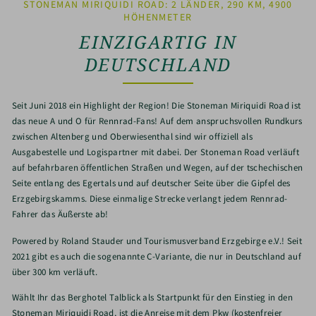
STONEMAN MIRIQUIDI ROAD: 2 LÄNDER, 290 KM, 4900
HÖHENMETER
EINZIGARTIG IN
DEUTSCHLAND
Seit Juni 2018 ein Highlight der Region! Die Stoneman Miriquidi Road ist
das neue A und O für Rennrad-Fans! Auf dem anspruchsvollen Rundkurs
zwischen Altenberg und Oberwiesenthal sind wir offiziell als
Ausgabestelle und Logispartner mit dabei. Der Stoneman Road verläuft
auf befahrbaren öffentlichen Straßen und Wegen, auf der tschechischen
Seite entlang des Egertals und auf deutscher Seite über die Gipfel des
Erzgebirgskamms. Diese einmalige Strecke verlangt jedem Rennrad-
Fahrer das Äußerste ab!
Powered by Roland Stauder und Tourismusverband Erzgebirge e.V.! Seit
2021 gibt es auch die sogenannte C-Variante, die nur in Deutschland auf
über 300 km verläuft.
Wählt Ihr das Berghotel Talblick als Startpunkt für den Einstieg in den
Stoneman Miriquidi Road, ist die Anreise mit dem Pkw (kostenfreier