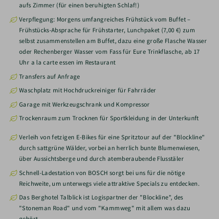
aufs Zimmer (für einen beruhigten Schlaf!)
Verpflegung: Morgens umfangreiches Frühstück vom Buffet –
Frühstücks-Absprache für Frühstarter, Lunchpaket (7,00 €) zum
selbst zusammenstellen am Buffet, dazu eine große Flasche Wasser
oder Rechenberger Wasser vom Fass für Eure Trinkflasche, ab 17
Uhr a la carte essen im Restaurant
Transfers auf Anfrage
Waschplatz mit Hochdruckreiniger für Fahrräder
Garage mit Werkzeugschrank und Kompressor
Trockenraum zum Trocknen für Sportkleidung in der Unterkunft
Verleih von fetzigen E-Bikes für eine Spritztour auf der "Blockline"
durch sattgrüne Wälder, vorbei an herrlich bunte Blumenwiesen,
über Aussichtsberge und durch atemberaubende Flusstäler
Schnell-Ladestation von BOSCH sorgt bei uns für die nötige
Reichweite, um unterwegs viele attraktive Specials zu entdecken.
Das Berghotel Talblick ist Logispartner der "Blockline", des
"Stoneman Road" und vom "Kammweg" mit allem was dazu
gehört.