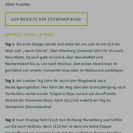
Silber-Trophäe.
ZUR WEBSITE DER STONEMAN ROAD
BRONZE TOUR - 3 TAGE
Tag 1
: Die erste Etappe startet und endet bei uns und ist mit 52,9 km
ideal zum „warm fahren". Über Altenberg-Zinnwald fahrt ihr bis nach
Nove Mesto. Danach geht es zurück über Neurehefeld und
Neuhermsdorf bis zu uns nach Holzhau. Den ersten Abend lasst ihr
gemütlich auf unserer Sonnenterrasse oder im Restaurant ausklingen.
Tag 2
: Am zweiten Tag fahrt Ihr durch den Ringelwald nach
Deutschgeorgenthal. Hier führt der Weg über den Grenzübergang nach
Tschechien, vorbei an der Talsperre Flaje, zurück auf die offizielle
Strecke der Stoneman Road. Nach 151,2 km endet Euer Tag im
Checkpoint Oberwiesenthal.
Tag 3
: Euer Finaltag führt Euch nun Richtung Marienberg und Seiffen
zurück nach Holzhau. Nach 112,8 km ist dann die letzte Etappe
geschafft und wir erwarten Euch mit der verdienten Bronze-Trophäe