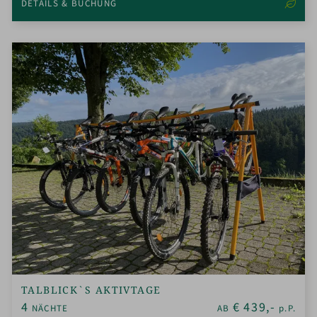
DETAILS & BUCHUNG
TALBLICK`S AKTIVTAGE
4
€
439,-
NÄCHTE
AB
p.P.