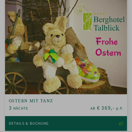
OSTERN MIT TANZ
3
€
369,-
NÄCHTE
AB
p.P.
DETAILS & BUCHUNG