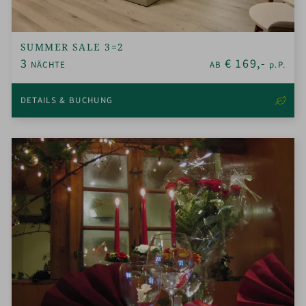
SUMMER SALE 3=2
3
€
169,-
NÄCHTE
AB
p.P.
DETAILS & BUCHUNG