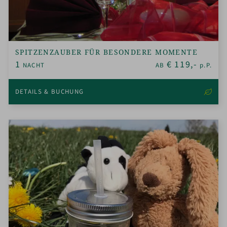
SPITZENZAUBER FÜR BESONDERE MOMENTE
1
€
119,-
NACHT
AB
p.P.
DETAILS & BUCHUNG