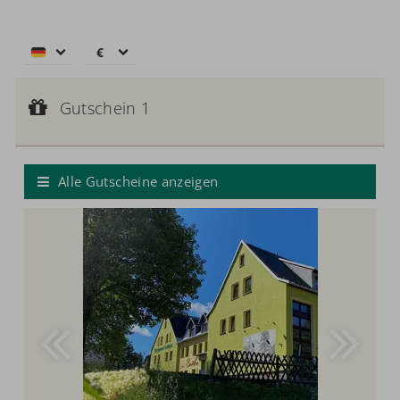
€
€
$
Gutschein 1
CHF
Gutscheinwert:
Gutschein 1
€ 50,--
£
Wertgutschein
zł
р.
Alle Gutscheine anzeigen
kr.
C$
N$