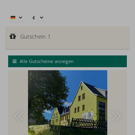
€
€
$
Gutschein 1
CHF
Gutscheinwert:
Gutschein 1
€ 50,--
£
Wertgutschein
zł
р.
Alle Gutscheine anzeigen
kr.
C$
N$