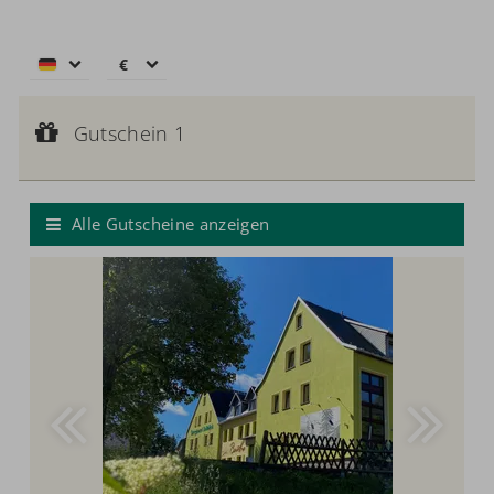
€
€
$
Gutschein 1
CHF
Gutscheinwert:
Gutschein 1
€ 50,--
£
Wertgutschein
zł
р.
Alle Gutscheine anzeigen
kr.
C$
N$